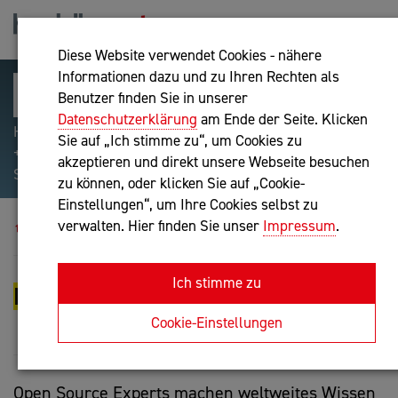
Diese Website verwendet Cookies - nähere
Informationen dazu und zu Ihren Rechten als
Benutzer finden Sie in unserer
Datenschutzerklärung
am Ende der Seite. Klicken
Hilfreiche Suchparameter: Begriff einschließen:
Sie auf „Ich stimme zu“, um Cookies zu
+webshop, Begriff ausschließen: -webshop, Exakter
akzeptieren und direkt unsere Webseite besuchen
Suchbegriff: "internet of things"
zu können, oder klicken Sie auf „Cookie-
Einstellungen“, um Ihre Cookies selbst zu
Experts Groups
Experts Group Open Source
verwalten. Hier finden Sie unser
Impressum
.
Ich stimme zu
EXPERTS GROUP OPEN SOURCE
Cookie-Einstellungen
Open Source Experts machen weltweites Wissen