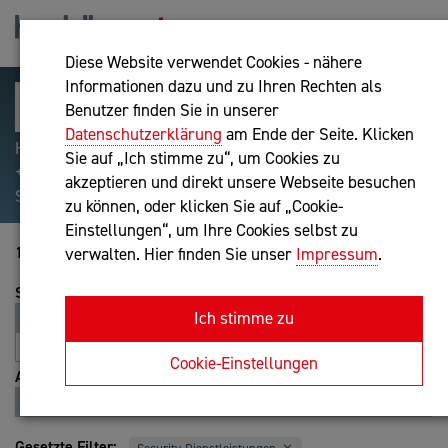
Diese Website verwendet Cookies - nähere
Informationen dazu und zu Ihren Rechten als
Benutzer finden Sie in unserer
Datenschutzerklärung
am Ende der Seite. Klicken
Hilfreiche Suchparameter: Begriff einschließen:
Sie auf „Ich stimme zu“, um Cookies zu
+webshop, Begriff ausschließen: -webshop, Exakter
akzeptieren und direkt unsere Webseite besuchen
Suchbegriff: "internet of things"
zu können, oder klicken Sie auf „Cookie-
Einstellungen“, um Ihre Cookies selbst zu
181-179 von 179
verwalten. Hier finden Sie unser
Impressum
.
Sortierung
Ich stimme zu
Relevanz
Entfernung
A-Z
Z-A
Cookie-Einstellungen
Ansicht
Liste
Karte
Gesetzte Filter: