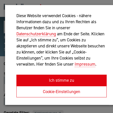
Diese Website verwendet Cookies - nähere
Informationen dazu und zu Ihren Rechten als
Benutzer finden Sie in unserer
Datenschutzerklärung
am Ende der Seite. Klicken
Hilfreiche Suchparameter: Begriff einschließen:
Sie auf „Ich stimme zu“, um Cookies zu
+webshop, Begriff ausschließen: -webshop, Exakter
akzeptieren und direkt unsere Webseite besuchen
Suchbegriff: "internet of things"
zu können, oder klicken Sie auf „Cookie-
Einstellungen“, um Ihre Cookies selbst zu
0 Treffer
verwalten. Hier finden Sie unser
Impressum
.
Sortierung
Ich stimme zu
Relevanz
Entfernung
A-Z
Z-A
Cookie-Einstellungen
Ansicht
Liste
Karte
Gesetzte Filter: