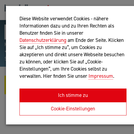
Diese Website verwendet Cookies - nähere
Informationen dazu und zu Ihren Rechten als
Benutzer finden Sie in unserer
Datenschutzerklärung
am Ende der Seite. Klicken
Hilfreiche Suchparameter: Begriff einschließen:
Sie auf „Ich stimme zu“, um Cookies zu
+webshop, Begriff ausschließen: -webshop, Exakter
akzeptieren und direkt unsere Webseite besuchen
Suchbegriff: "internet of things"
zu können, oder klicken Sie auf „Cookie-
Einstellungen“, um Ihre Cookies selbst zu
verwalten. Hier finden Sie unser
Impressum
.
YCY GMBH - PRAXISWISSEN
VERMITTELN
Ich stimme zu
Unternehmensberatung, IT-Dienstleistung
Cookie-Einstellungen
Anfrage oder Rückruf