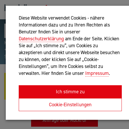
Diese Website verwendet Cookies - nähere
Informationen dazu und zu Ihren Rechten als
Benutzer finden Sie in unserer
Datenschutzerklärung
am Ende der Seite. Klicken
Hilfreiche Suchparameter: Begriff einschließen:
Sie auf „Ich stimme zu“, um Cookies zu
+webshop, Begriff ausschließen: -webshop, Exakter
akzeptieren und direkt unsere Webseite besuchen
Suchbegriff: "internet of things"
zu können, oder klicken Sie auf „Cookie-
Einstellungen“, um Ihre Cookies selbst zu
verwalten. Hier finden Sie unser
Impressum
.
WIRTSCHAFTSTREUHÄNDER
WEINZINGER UND PARTNER
Ich stimme zu
STEUERBERATER GMBH
Bilanzbuchhaltung nach BibuG
Cookie-Einstellungen
Anfrage oder Rückruf