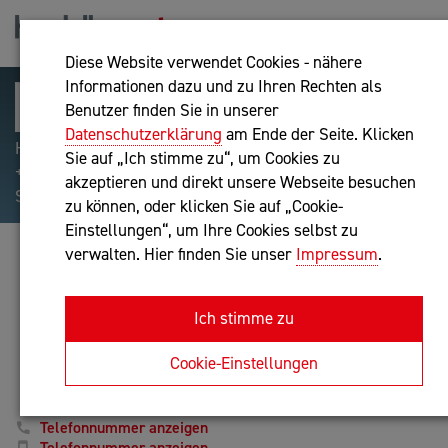
Diese Website verwendet Cookies - nähere
Informationen dazu und zu Ihren Rechten als
Benutzer finden Sie in unserer
Datenschutzerklärung
am Ende der Seite. Klicken
Hilfreiche Suchparameter: Begriff einschließen:
Sie auf „Ich stimme zu“, um Cookies zu
+webshop, Begriff ausschließen: -webshop, Exakter
akzeptieren und direkt unsere Webseite besuchen
Suchbegriff: "internet of things"
zu können, oder klicken Sie auf „Cookie-
Einstellungen“, um Ihre Cookies selbst zu
verwalten. Hier finden Sie unser
Impressum
.
WEYAND SOLUTIONS E.U.
IT-Dienstleistung
Ich stimme zu
Anfrage oder Rückruf
Cookie-Einstellungen
Telefonnummer anzeigen
Telefonnummer anzeigen