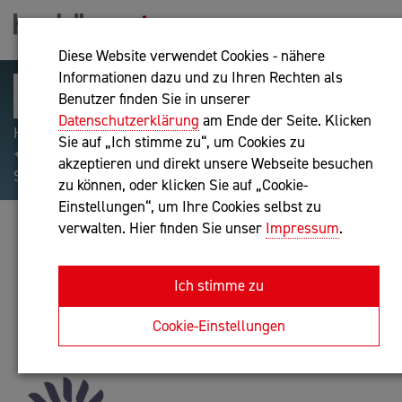
Diese Website verwendet Cookies - nähere
Informationen dazu und zu Ihren Rechten als
Benutzer finden Sie in unserer
Datenschutzerklärung
am Ende der Seite. Klicken
Hilfreiche Suchparameter: Begriff einschließen:
Sie auf „Ich stimme zu“, um Cookies zu
+webshop, Begriff ausschließen: -webshop, Exakter
akzeptieren und direkt unsere Webseite besuchen
Suchbegriff: "internet of things"
zu können, oder klicken Sie auf „Cookie-
Einstellungen“, um Ihre Cookies selbst zu
verwalten. Hier finden Sie unser
Impressum
.
WEBMÜHLE E.U.
IT-Dienstleistung
Ich stimme zu
Anfrage oder Rückruf
Cookie-Einstellungen