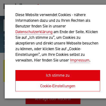
Diese Website verwendet Cookies - nähere
Informationen dazu und zu Ihren Rechten als
Benutzer finden Sie in unserer
Datenschutzerklärung
am Ende der Seite. Klicken
Hilfreiche Suchparameter: Begriff einschließen:
Sie auf „Ich stimme zu“, um Cookies zu
+webshop, Begriff ausschließen: -webshop, Exakter
akzeptieren und direkt unsere Webseite besuchen
Suchbegriff: "internet of things"
zu können, oder klicken Sie auf „Cookie-
Einstellungen“, um Ihre Cookies selbst zu
verwalten. Hier finden Sie unser
Impressum
.
VERENA EVA RADLGRUBER-
FORSTINGER - VRF HOSPITALITY
Ich stimme zu
CONSULTING
Unternehmensberatung
Cookie-Einstellungen
Anfrage oder Rückruf