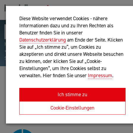
Diese Website verwendet Cookies - nähere
Informationen dazu und zu Ihren Rechten als
Benutzer finden Sie in unserer
Datenschutzerklärung
am Ende der Seite. Klicken
Hilfreiche Suchparameter: Begriff einschließen:
Sie auf „Ich stimme zu“, um Cookies zu
+webshop, Begriff ausschließen: -webshop, Exakter
akzeptieren und direkt unsere Webseite besuchen
Suchbegriff: "internet of things"
zu können, oder klicken Sie auf „Cookie-
Einstellungen“, um Ihre Cookies selbst zu
verwalten. Hier finden Sie unser
Impressum
.
VBIT E.U.
IT-Dienstleistung
Ich stimme zu
Anfrage oder Rückruf
Cookie-Einstellungen