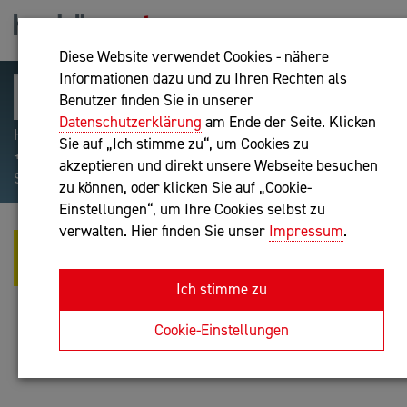
Diese Website verwendet Cookies - nähere
Informationen dazu und zu Ihren Rechten als
Benutzer finden Sie in unserer
Datenschutzerklärung
am Ende der Seite. Klicken
Hilfreiche Suchparameter: Begriff einschließen:
Sie auf „Ich stimme zu“, um Cookies zu
+webshop, Begriff ausschließen: -webshop, Exakter
akzeptieren und direkt unsere Webseite besuchen
Suchbegriff: "internet of things"
zu können, oder klicken Sie auf „Cookie-
Einstellungen“, um Ihre Cookies selbst zu
verwalten. Hier finden Sie unser
Impressum
.
URSULA JOHANNA
BERGHAMMER-KOCH
Ich stimme zu
Unternehmensberatung
Cookie-Einstellungen
Anfrage oder Rückruf