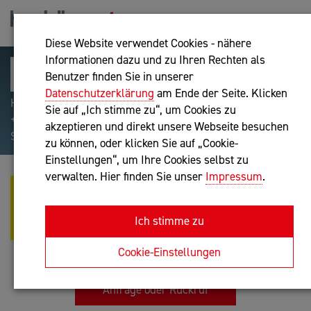
Diese Website verwendet Cookies - nähere
Informationen dazu und zu Ihren Rechten als
Benutzer finden Sie in unserer
Datenschutzerklärung
am Ende der Seite. Klicken
Hilfreiche Suchparameter: Begriff einschließen:
Sie auf „Ich stimme zu“, um Cookies zu
+webshop, Begriff ausschließen: -webshop, Exakter
akzeptieren und direkt unsere Webseite besuchen
Suchbegriff: "internet of things"
zu können, oder klicken Sie auf „Cookie-
Einstellungen“, um Ihre Cookies selbst zu
verwalten. Hier finden Sie unser
Impressum
.
ULTIMO
BETEILIGUNGSGESELLSCHAFT
Ich stimme zu
MBH
Unternehmensberatung
Cookie-Einstellungen
Anfrage oder Rückruf