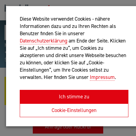
Diese Website verwendet Cookies - nähere
Informationen dazu und zu Ihren Rechten als
Benutzer finden Sie in unserer
Datenschutzerklärung
am Ende der Seite. Klicken
Hilfreiche Suchparameter: Begriff einschließen:
Sie auf „Ich stimme zu“, um Cookies zu
+webshop, Begriff ausschließen: -webshop, Exakter
akzeptieren und direkt unsere Webseite besuchen
Suchbegriff: "internet of things"
zu können, oder klicken Sie auf „Cookie-
Einstellungen“, um Ihre Cookies selbst zu
verwalten. Hier finden Sie unser
Impressum
.
THOMAS PRENN -
CYPERSOUNDS.NET -
Ich stimme zu
CYPERSECURITY.NET
IT-Dienstleistung
Cookie-Einstellungen
Anfrage oder Rückruf