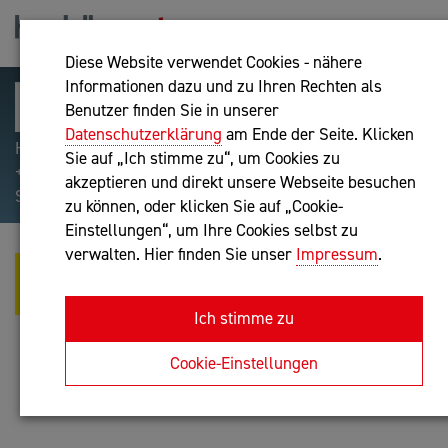
Diese Website verwendet Cookies - nähere
Informationen dazu und zu Ihren Rechten als
Benutzer finden Sie in unserer
Datenschutzerklärung
am Ende der Seite. Klicken
Hilfreiche Suchparameter: Begriff einschließen:
Sie auf „Ich stimme zu“, um Cookies zu
+webshop, Begriff ausschließen: -webshop, Exakter
akzeptieren und direkt unsere Webseite besuchen
Suchbegriff: "internet of things"
zu können, oder klicken Sie auf „Cookie-
Einstellungen“, um Ihre Cookies selbst zu
verwalten. Hier finden Sie unser
Impressum
.
SYNAXA INFORMATIK DEUTSCH
GMBH
Ich stimme zu
IT-Dienstleistung
Cookie-Einstellungen
Anfrage oder Rückruf