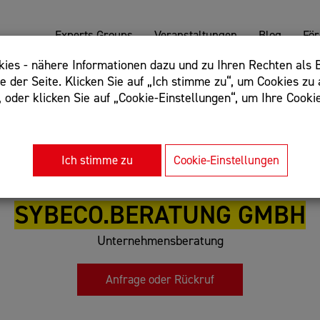
Experts Groups
Veranstaltungen
Blog
Fö
es - nähere Informationen dazu und zu Ihren Rechten als B
 der Seite. Klicken Sie auf „Ich stimme zu“, um Cookies zu 
oder klicken Sie auf „Cookie-Einstellungen“, um Ihre Cookie
: Begriff einschließen: +webshop, Begriff ausschließen: -we
rnet of things"
Ich stimme zu
Cookie-Einstellungen
SYBECO.BERATUNG GMBH
Unternehmensberatung
Anfrage oder Rückruf