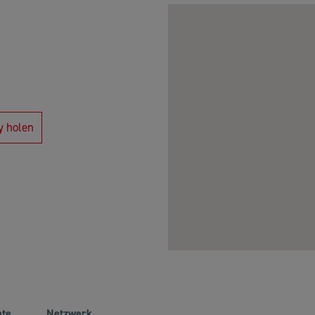
y holen
ate
Netzwerk