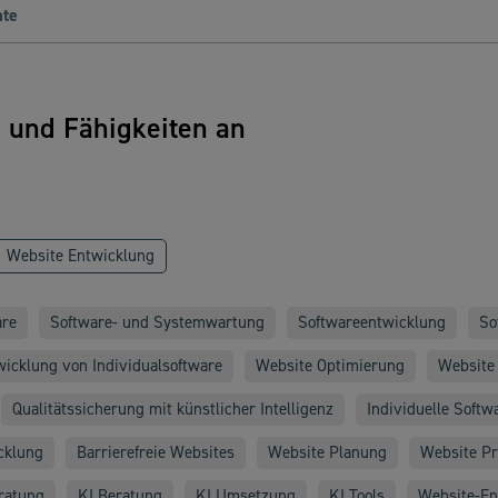
ate
n und Fähigkeiten an
Website Entwicklung
are
Software- und Systemwartung
Softwareentwicklung
So
wicklung von Individualsoftware
Website Optimierung
Website
Qualitätssicherung mit künstlicher Intelligenz
Individuelle Soft
cklung
Barrierefreie Websites
Website Planung
Website P
ratung
KI Beratung
KI Umsetzung
KI Tools
Website-En