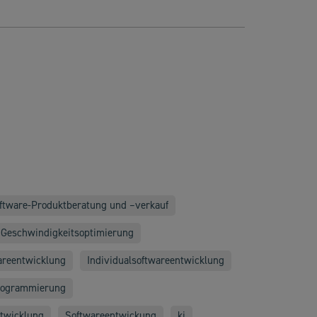
ftware-Produktberatung und –verkauf
 Geschwindigkeitsoptimierung
wareentwicklung
Individualsoftwareentwicklung
rogrammierung
twicklung
Softwareentwickung
ki