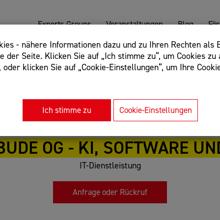
Experts Groups
Veranstaltungen
Blog
Fö
es - nähere Informationen dazu und zu Ihren Rechten als B
 der Seite. Klicken Sie auf „Ich stimme zu“, um Cookies zu 
oder klicken Sie auf „Cookie-Einstellungen“, um Ihre Cookie
: Begriff einschließen: +webshop, Begriff ausschließen: -we
rnet of things"
Ich stimme zu
Cookie-Einstellungen
UDE OG - KI, SOFTWARE UN
IT-Dienstleistung
Anfrage oder Rückruf