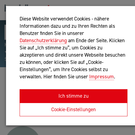
Diese Website verwendet Cookies - nähere
Informationen dazu und zu Ihren Rechten als
Benutzer finden Sie in unserer
Datenschutzerklärung
am Ende der Seite. Klicken
Hilfreiche Suchparameter: Begriff einschließen:
Sie auf „Ich stimme zu“, um Cookies zu
+webshop, Begriff ausschließen: -webshop, Exakter
akzeptieren und direkt unsere Webseite besuchen
Suchbegriff: "internet of things"
zu können, oder klicken Sie auf „Cookie-
Einstellungen“, um Ihre Cookies selbst zu
verwalten. Hier finden Sie unser
Impressum
.
SARA ASCHAUER, BSC MA
Unternehmensberatung
Ich stimme zu
Anfrage oder Rückruf
Cookie-Einstellungen