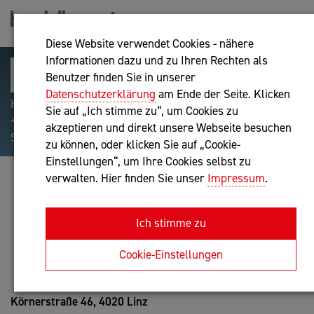
Diese Website verwendet Cookies - nähere
Informationen dazu und zu Ihren Rechten als
Benutzer finden Sie in unserer
Datenschutzerklärung
am Ende der Seite. Klicken
Hilfreiche Suchparameter: Begriff einschließen:
Sie auf „Ich stimme zu“, um Cookies zu
+webshop, Begriff ausschließen: -webshop, Exakter
akzeptieren und direkt unsere Webseite besuchen
Suchbegriff: "internet of things"
zu können, oder klicken Sie auf „Cookie-
Einstellungen“, um Ihre Cookies selbst zu
verwalten. Hier finden Sie unser
Impressum
.
ROLAND LINDORFER
IT-Dienstleistung
Ich stimme zu
Anfrage oder Rückruf
Cookie-Einstellungen
Körnerstraße 46,
4020 Linz