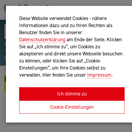
Diese Website verwendet Cookies - nähere
Informationen dazu und zu Ihren Rechten als
Benutzer finden Sie in unserer
Datenschutzerklärung
am Ende der Seite. Klicken
Hilfreiche Suchparameter: Begriff einschließen:
Sie auf „Ich stimme zu“, um Cookies zu
+webshop, Begriff ausschließen: -webshop, Exakter
akzeptieren und direkt unsere Webseite besuchen
Suchbegriff: "internet of things"
zu können, oder klicken Sie auf „Cookie-
Einstellungen“, um Ihre Cookies selbst zu
verwalten. Hier finden Sie unser
Impressum
.
RISC SOFTWARE GMBH - PIONIEER
NOW.
Ich stimme zu
IT-Dienstleistung
Cookie-Einstellungen
Anfrage oder Rückruf