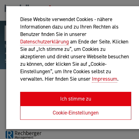
Diese Website verwendet Cookies - nähere
Informationen dazu und zu Ihren Rechten als
Benutzer finden Sie in unserer
Datenschutzerklärung
am Ende der Seite. Klicken
Hilfreiche Suchparameter: Begriff einschließen:
Sie auf „Ich stimme zu“, um Cookies zu
+webshop, Begriff ausschließen: -webshop, Exakter
akzeptieren und direkt unsere Webseite besuchen
Suchbegriff: "internet of things"
zu können, oder klicken Sie auf „Cookie-
Einstellungen“, um Ihre Cookies selbst zu
verwalten. Hier finden Sie unser
Impressum
.
RECHBERGER MANAGEMENT E.U.
Unternehmensberatung
Ich stimme zu
Anfrage oder Rückruf
Cookie-Einstellungen