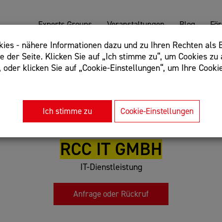
Experts Groups
Veranstaltungen
Blog
Fö
es - nähere Informationen dazu und zu Ihren Rechten als B
 der Seite. Klicken Sie auf „Ich stimme zu“, um Cookies zu 
oder klicken Sie auf „Cookie-Einstellungen“, um Ihre Cookie
: Begriff einschließen: +webshop, Begriff ausschließen: -we
rnet of things"
Ich stimme zu
Cookie-Einstellungen
RCC IT GMBH
IT-Dienstleistung
Anfrage oder Rückruf