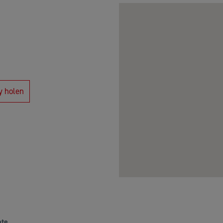
y holen
ate