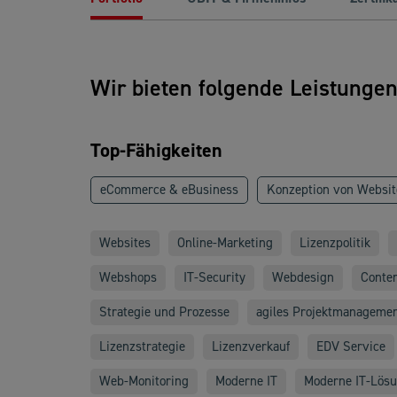
Wir bieten folgende Leistunge
Top-Fähigkeiten
eCommerce & eBusiness
Konzeption von Websit
Websites
Online-Marketing
Lizenzpolitik
Webshops
IT-Security
Webdesign
Conten
Strategie und Prozesse
agiles Projektmanageme
Lizenzstrategie
Lizenzverkauf
EDV Service
Web-Monitoring
Moderne IT
Moderne IT-Lös