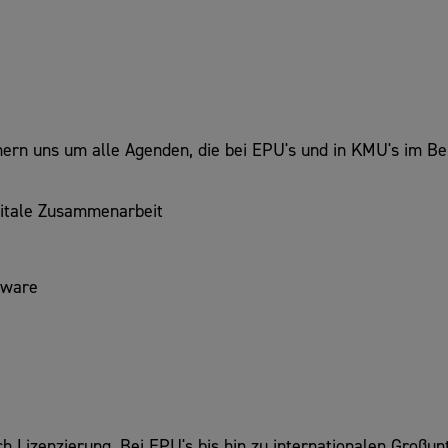
mern uns um alle Agenden, die bei EPU's und in KMU's im Be
igitale Zusammenarbeit
tware
h Lizenzierung. Bei EPU's bis hin zu internationalen Groß