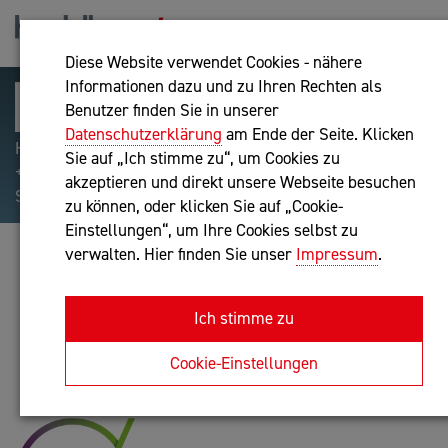
Diese Website verwendet Cookies - nähere
Informationen dazu und zu Ihren Rechten als
Benutzer finden Sie in unserer
Datenschutzerklärung
am Ende der Seite. Klicken
Hilfreiche Suchparameter: Begriff einschließen:
Sie auf „Ich stimme zu“, um Cookies zu
+webshop, Begriff ausschließen: -webshop, Exakter
akzeptieren und direkt unsere Webseite besuchen
Suchbegriff: "internet of things"
zu können, oder klicken Sie auf „Cookie-
Einstellungen“, um Ihre Cookies selbst zu
verwalten. Hier finden Sie unser
Impressum
.
PEVE GMBH
Personalverrechner nach BibuG
Ich stimme zu
Anfrage oder Rückruf
Cookie-Einstellungen