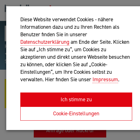
Diese Website verwendet Cookies - nähere
Informationen dazu und zu Ihren Rechten als
Benutzer finden Sie in unserer
Datenschutzerklärung
am Ende der Seite. Klicken
Hilfreiche Suchparameter: Begriff einschließen:
Sie auf „Ich stimme zu“, um Cookies zu
+webshop, Begriff ausschließen: -webshop, Exakter
akzeptieren und direkt unsere Webseite besuchen
Suchbegriff: "internet of things"
zu können, oder klicken Sie auf „Cookie-
Einstellungen“, um Ihre Cookies selbst zu
verwalten. Hier finden Sie unser
Impressum
.
O.P.P. -
PERSONALVERRECHNUNGS- UND
Ich stimme zu
STEUERBERATUNGS GMBH
Bilanzbuchhaltung nach BibuG
Cookie-Einstellungen
Anfrage oder Rückruf