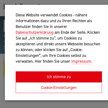
Diese Website verwendet Cookies - nähere
Informationen dazu und zu Ihren Rechten als
Benutzer finden Sie in unserer
Datenschutzerklärung
am Ende der Seite. Klicken
Hilfreiche Suchparameter: Begriff einschließen:
Sie auf „Ich stimme zu“, um Cookies zu
+webshop, Begriff ausschließen: -webshop, Exakter
akzeptieren und direkt unsere Webseite besuchen
Suchbegriff: "internet of things"
zu können, oder klicken Sie auf „Cookie-
Einstellungen“, um Ihre Cookies selbst zu
verwalten. Hier finden Sie unser
Impressum
.
NÁNDOR ANDRÁS VÉGERER, BSC
MSC
Ich stimme zu
Unternehmensberatung, Buchhaltung nach BibuG
Cookie-Einstellungen
Anfrage oder Rückruf