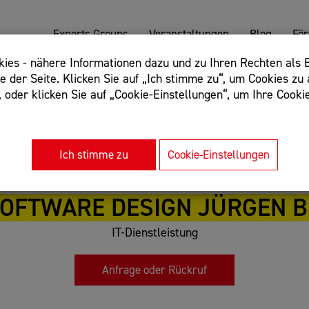
Experts Groups
Veranstaltungen
Blog
Fö
es - nähere Informationen dazu und zu Ihren Rechten als B
 der Seite. Klicken Sie auf „Ich stimme zu“, um Cookies zu 
oder klicken Sie auf „Cookie-Einstellungen“, um Ihre Cookie
: Begriff einschließen: +webshop, Begriff ausschließen: -we
rnet of things"
Ich stimme zu
Cookie-Einstellungen
OFTWARE DESIGN JÜRGEN 
IT-Dienstleistung
Anfrage oder Rückruf