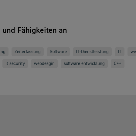
n und Fähigkeiten an
ung
Zeiterfassung
Software
IT-Dienstleistung
IT
we
it security
webdesgin
software entwicklung
C++