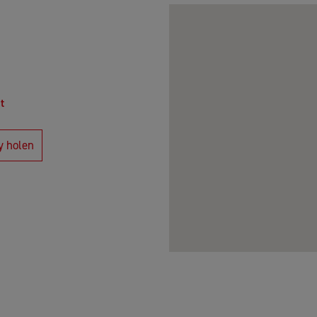
t
y holen