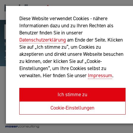
Diese Website verwendet Cookies - nähere
Informationen dazu und zu Ihren Rechten als
Benutzer finden Sie in unserer
Datenschutzerklärung
am Ende der Seite. Klicken
Hilfreiche Suchparameter: Begriff einschließen:
Sie auf „Ich stimme zu“, um Cookies zu
+webshop, Begriff ausschließen: -webshop, Exakter
akzeptieren und direkt unsere Webseite besuchen
Suchbegriff: "internet of things"
zu können, oder klicken Sie auf „Cookie-
Einstellungen“, um Ihre Cookies selbst zu
verwalten. Hier finden Sie unser
Impressum
.
MOSER CONSULTING GMBH
Unternehmensberatung
Ich stimme zu
Anfrage oder Rückruf
Cookie-Einstellungen