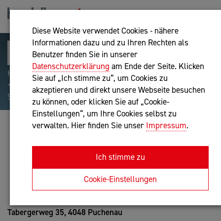
Diese Website verwendet Cookies - nähere
Informationen dazu und zu Ihren Rechten als
Benutzer finden Sie in unserer
Datenschutzerklärung
am Ende der Seite. Klicken
Hilfreiche Suchparameter: Begriff einschließen:
Sie auf „Ich stimme zu“, um Cookies zu
+webshop, Begriff ausschließen: -webshop, Exakter
akzeptieren und direkt unsere Webseite besuchen
Suchbegriff: "internet of things"
zu können, oder klicken Sie auf „Cookie-
Einstellungen“, um Ihre Cookies selbst zu
verwalten. Hier finden Sie unser
Impressum
.
MMAG. DIETER RAMEIS
Bilanzbuchhaltung nach BibuG, Unternehmensberatung
Ich stimme zu
Anfrage oder Rückruf
Cookie-Einstellungen
Tabergerweg 35,
4048 Puchenau