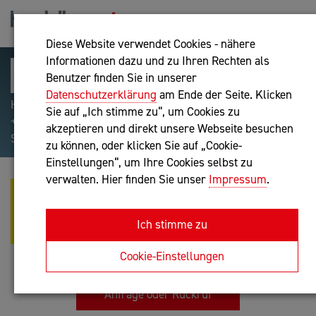
Diese Website verwendet Cookies - nähere
Informationen dazu und zu Ihren Rechten als
Benutzer finden Sie in unserer
Datenschutzerklärung
am Ende der Seite. Klicken
Hilfreiche Suchparameter: Begriff einschließen:
Sie auf „Ich stimme zu“, um Cookies zu
+webshop, Begriff ausschließen: -webshop, Exakter
akzeptieren und direkt unsere Webseite besuchen
Suchbegriff: "internet of things"
zu können, oder klicken Sie auf „Cookie-
Einstellungen“, um Ihre Cookies selbst zu
verwalten. Hier finden Sie unser
Impressum
.
MITTAGSMARKEN GMBH -
STEUERFREIER
Ich stimme zu
ESSENSZUSCHUSS
IT-Dienstleistung
Cookie-Einstellungen
Anfrage oder Rückruf