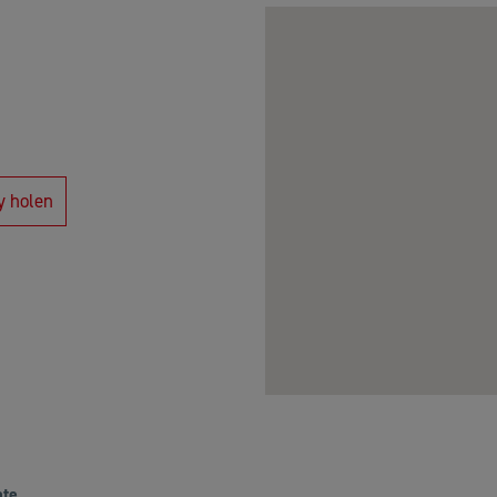
y holen
ate