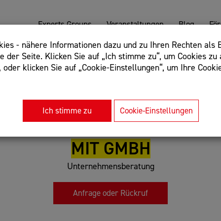
Experts Groups
Veranstaltungen
Blog
Fö
es - nähere Informationen dazu und zu Ihren Rechten als B
 der Seite. Klicken Sie auf „Ich stimme zu“, um Cookies zu 
oder klicken Sie auf „Cookie-Einstellungen“, um Ihre Cookie
: Begriff einschließen: +webshop, Begriff ausschließen: -we
rnet of things"
Ich stimme zu
Cookie-Einstellungen
MIT GMBH
Unternehmensberatung
Anfrage oder Rückruf