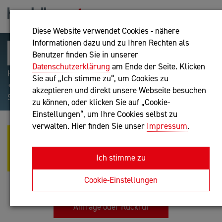
Diese Website verwendet Cookies - nähere
Informationen dazu und zu Ihren Rechten als
Benutzer finden Sie in unserer
Datenschutzerklärung
am Ende der Seite. Klicken
Hilfreiche Suchparameter: Begriff einschließen:
Sie auf „Ich stimme zu“, um Cookies zu
+webshop, Begriff ausschließen: -webshop, Exakter
akzeptieren und direkt unsere Webseite besuchen
Suchbegriff: "internet of things"
zu können, oder klicken Sie auf „Cookie-
Einstellungen“, um Ihre Cookies selbst zu
verwalten. Hier finden Sie unser
Impressum
.
MICHAEL SCHUSTEREDER -
BYTEART - KREATIVE
Ich stimme zu
INFORMATIONSTECHNOLOGIE
IT-Dienstleistung
Cookie-Einstellungen
Anfrage oder Rückruf