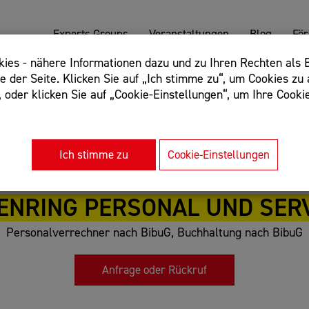
Experts Groups
Veranstaltungen
Blog
Fö
es - nähere Informationen dazu und zu Ihren Rechten als B
 der Seite. Klicken Sie auf „Ich stimme zu“, um Cookies zu 
oder klicken Sie auf „Cookie-Einstellungen“, um Ihre Cookie
: Begriff einschließen: +webshop, Begriff ausschließen: -we
rnet of things"
Ich stimme zu
Cookie-Einstellungen
ENRING PERSONAL UND SERV
Personalverrechner nach BibuG, Buchhaltung nach BibuG
Anfrage oder Rückruf