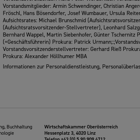
Vorstandsmitglieder: Armin Schwendinger, Christian Anger
Fröschl, Hans Bösendorfer, Josef Wumbauer, Ursula Reiter,
Aufsichtsrates: Michael Brunschmid (Aufsichtsratsvorsitz
(Aufsichtsratsvorsitzender-Stellvertreter), Leonhard Salz
Bernhard Wappel, Martin Siebenhofer, Günter Tschernitz 
(=Geschäftsführerin) Prokura: Patrick Urmann;:;Vorstands
Vorstandsvorsitzenderstellvertreter: Gerhard Rieß Prokur
Prokura: Alexander Höllhumer MBA
Informationen zur Personaldienstleistung, Personalüberlas
g, Buchhaltung
Wirtschaftskammer Oberösterreich
nologie
Hessenplatz 3, 4020 Linz
Telefon +43 (0) 5 90 909 4712