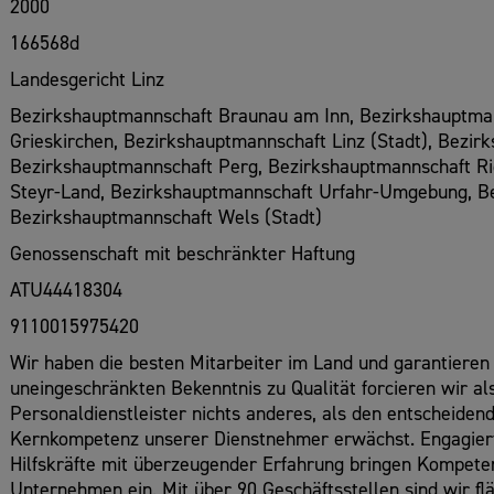
2000
166568d
Landesgericht Linz
Bezirkshauptmannschaft Braunau am Inn, Bezirkshauptman
Grieskirchen, Bezirkshauptmannschaft Linz (Stadt), Bezir
Bezirkshauptmannschaft Perg, Bezirkshauptmannschaft Ri
Steyr-Land, Bezirkshauptmannschaft Urfahr-Umgebung, B
Bezirkshauptmannschaft Wels (Stadt)
Genossenschaft mit beschränkter Haftung
ATU44418304
9110015975420
Wir haben die besten Mitarbeiter im Land und garantieren 
uneingeschränkten Bekenntnis zu Qualität forcieren wir al
Personaldienstleister nichts anderes, als den entscheiden
Kernkompetenz unserer Dienstnehmer erwächst. Engagiert
Hilfskräfte mit überzeugender Erfahrung bringen Kompeten
Unternehmen ein. Mit über 90 Geschäftsstellen sind wir fl