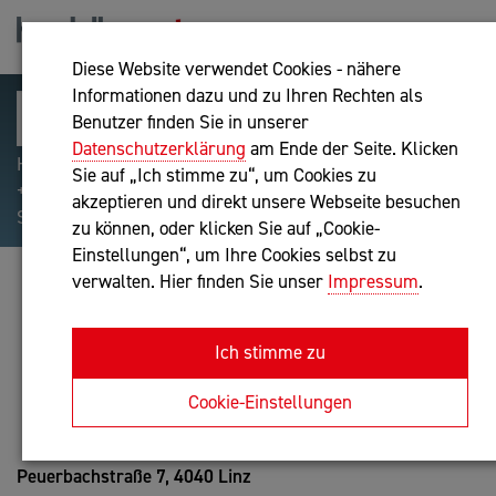
Diese Website verwendet Cookies - nähere
Informationen dazu und zu Ihren Rechten als
Benutzer finden Sie in unserer
Datenschutzerklärung
am Ende der Seite. Klicken
Hilfreiche Suchparameter: Begriff einschließen:
Sie auf „Ich stimme zu“, um Cookies zu
+webshop, Begriff ausschließen: -webshop, Exakter
akzeptieren und direkt unsere Webseite besuchen
Suchbegriff: "internet of things"
zu können, oder klicken Sie auf „Cookie-
Einstellungen“, um Ihre Cookies selbst zu
verwalten. Hier finden Sie unser
Impressum
.
MARKUS AICHINGER
IT-Dienstleistung
Ich stimme zu
Anfrage oder Rückruf
Cookie-Einstellungen
Peuerbachstraße 7,
4040 Linz