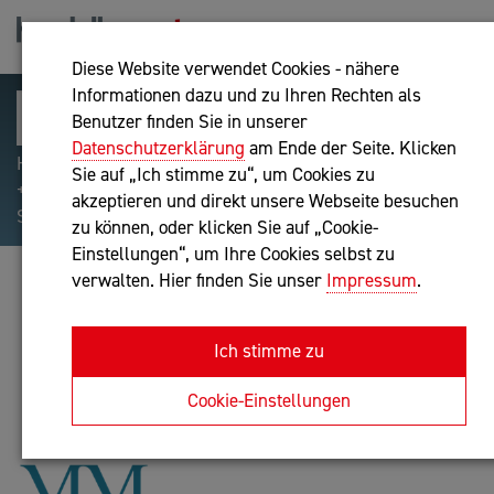
Diese Website verwendet Cookies - nähere
Informationen dazu und zu Ihren Rechten als
Benutzer finden Sie in unserer
Datenschutzerklärung
am Ende der Seite. Klicken
Hilfreiche Suchparameter: Begriff einschließen:
Sie auf „Ich stimme zu“, um Cookies zu
+webshop, Begriff ausschließen: -webshop, Exakter
akzeptieren und direkt unsere Webseite besuchen
Suchbegriff: "internet of things"
zu können, oder klicken Sie auf „Cookie-
Einstellungen“, um Ihre Cookies selbst zu
verwalten. Hier finden Sie unser
Impressum
.
MARIJANA MALIN
Bilanzbuchhaltung nach BibuG
Ich stimme zu
Anfrage oder Rückruf
Cookie-Einstellungen