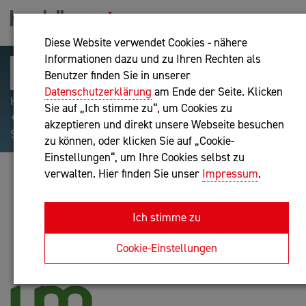
Diese Website verwendet Cookies - nähere
Informationen dazu und zu Ihren Rechten als
Benutzer finden Sie in unserer
Datenschutzerklärung
am Ende der Seite. Klicken
Hilfreiche Suchparameter: Begriff einschließen:
Sie auf „Ich stimme zu“, um Cookies zu
+webshop, Begriff ausschließen: -webshop, Exakter
akzeptieren und direkt unsere Webseite besuchen
Suchbegriff: "internet of things"
zu können, oder klicken Sie auf „Cookie-
Einstellungen“, um Ihre Cookies selbst zu
verwalten. Hier finden Sie unser
Impressum
.
MAG. ULRIKE MAURER E.U.
Unternehmensberatung
Ich stimme zu
Anfrage oder Rückruf
Cookie-Einstellungen