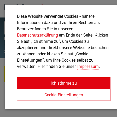
Diese Website verwendet Cookies - nähere
Informationen dazu und zu Ihren Rechten als
Benutzer finden Sie in unserer
Datenschutzerklärung
am Ende der Seite. Klicken
Hilfreiche Suchparameter: Begriff einschließen:
Sie auf „Ich stimme zu“, um Cookies zu
+webshop, Begriff ausschließen: -webshop, Exakter
akzeptieren und direkt unsere Webseite besuchen
Suchbegriff: "internet of things"
zu können, oder klicken Sie auf „Cookie-
Einstellungen“, um Ihre Cookies selbst zu
verwalten. Hier finden Sie unser
Impressum
.
MAG. SIMONE HAIDER - TRAINING
* BERATUNG * MEDIATION
Ich stimme zu
Unternehmensberatung
Cookie-Einstellungen
Anfrage oder Rückruf