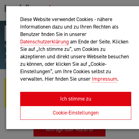
Diese Website verwendet Cookies - nähere
Informationen dazu und zu Ihren Rechten als
Benutzer finden Sie in unserer
Datenschutzerklärung
am Ende der Seite. Klicken
Hilfreiche Suchparameter: Begriff einschließen:
Sie auf „Ich stimme zu“, um Cookies zu
+webshop, Begriff ausschließen: -webshop, Exakter
akzeptieren und direkt unsere Webseite besuchen
Suchbegriff: "internet of things"
zu können, oder klicken Sie auf „Cookie-
Einstellungen“, um Ihre Cookies selbst zu
verwalten. Hier finden Sie unser
Impressum
.
MAG. LANGER
UNTERNEHMENSBERATUNGS
Ich stimme zu
GMBH
Unternehmensberatung
Cookie-Einstellungen
Anfrage oder Rückruf