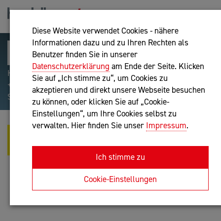
Diese Website verwendet Cookies - nähere
Informationen dazu und zu Ihren Rechten als
Benutzer finden Sie in unserer
Datenschutzerklärung
am Ende der Seite. Klicken
Hilfreiche Suchparameter: Begriff einschließen:
Sie auf „Ich stimme zu“, um Cookies zu
+webshop, Begriff ausschließen: -webshop, Exakter
akzeptieren und direkt unsere Webseite besuchen
Suchbegriff: "internet of things"
zu können, oder klicken Sie auf „Cookie-
Einstellungen“, um Ihre Cookies selbst zu
verwalten. Hier finden Sie unser
Impressum
.
MAG. KATRIN ANNA WOLLINGER,
MTD
Ich stimme zu
Unternehmensberatung
Cookie-Einstellungen
Anfrage oder Rückruf