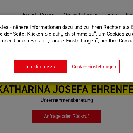
Experts Groups
Veranstaltungen
Blog
Fö
es - nähere Informationen dazu und zu Ihren Rechten als B
 der Seite. Klicken Sie auf „Ich stimme zu“, um Cookies zu 
oder klicken Sie auf „Cookie-Einstellungen“, um Ihre Cookie
: Begriff einschließen: +webshop, Begriff ausschließen: -we
rnet of things"
Ich stimme zu
Cookie-Einstellungen
KATHARINA JOSEFA EHRENF
Unternehmensberatung
Anfrage oder Rückruf