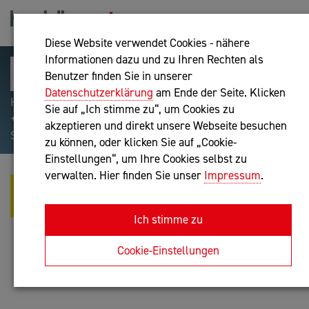
Diese Website verwendet Cookies - nähere
Informationen dazu und zu Ihren Rechten als
Benutzer finden Sie in unserer
Datenschutzerklärung
am Ende der Seite. Klicken
Hilfreiche Suchparameter: Begriff einschließen:
Sie auf „Ich stimme zu“, um Cookies zu
+webshop, Begriff ausschließen: -webshop, Exakter
akzeptieren und direkt unsere Webseite besuchen
Suchbegriff: "internet of things"
zu können, oder klicken Sie auf „Cookie-
Einstellungen“, um Ihre Cookies selbst zu
verwalten. Hier finden Sie unser
Impressum
.
MAG. KARIN RAMSEBNER-
GREUNZ
Ich stimme zu
Unternehmensberatung
Cookie-Einstellungen
Anfrage oder Rückruf