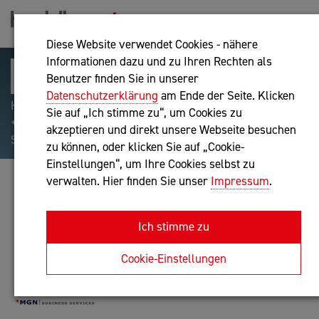
Diese Website verwendet Cookies - nähere
Informationen dazu und zu Ihren Rechten als
Benutzer finden Sie in unserer
Datenschutzerklärung
am Ende der Seite. Klicken
Hilfreiche Suchparameter: Begriff einschließen:
Sie auf „Ich stimme zu“, um Cookies zu
+webshop, Begriff ausschließen: -webshop, Exakter
akzeptieren und direkt unsere Webseite besuchen
Suchbegriff: "internet of things"
zu können, oder klicken Sie auf „Cookie-
Einstellungen“, um Ihre Cookies selbst zu
verwalten. Hier finden Sie unser
Impressum
.
MAG. GERALD NEUWIRTH
Unternehmensberatung
Ich stimme zu
Anfrage oder Rückruf
Cookie-Einstellungen