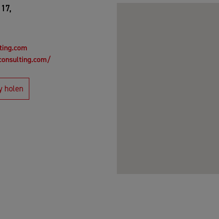
17,
ting.com
consulting.com/
y holen