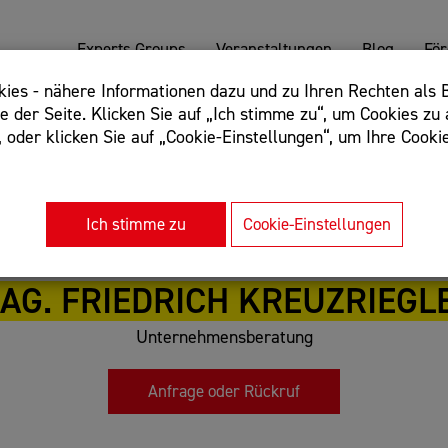
Experts Groups
Veranstaltungen
Blog
Fö
es - nähere Informationen dazu und zu Ihren Rechten als B
 der Seite. Klicken Sie auf „Ich stimme zu“, um Cookies zu 
oder klicken Sie auf „Cookie-Einstellungen“, um Ihre Cookie
: Begriff einschließen: +webshop, Begriff ausschließen: -we
rnet of things"
Ich stimme zu
Cookie-Einstellungen
AG. FRIEDRICH KREUZRIEGL
Unternehmensberatung
Anfrage oder Rückruf