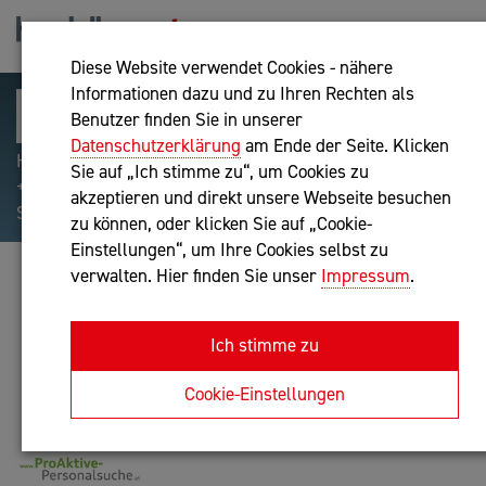
Diese Website verwendet Cookies - nähere
Informationen dazu und zu Ihren Rechten als
Benutzer finden Sie in unserer
Datenschutzerklärung
am Ende der Seite. Klicken
Hilfreiche Suchparameter: Begriff einschließen:
Sie auf „Ich stimme zu“, um Cookies zu
+webshop, Begriff ausschließen: -webshop, Exakter
akzeptieren und direkt unsere Webseite besuchen
Suchbegriff: "internet of things"
zu können, oder klicken Sie auf „Cookie-
Einstellungen“, um Ihre Cookies selbst zu
verwalten. Hier finden Sie unser
Impressum
.
MAG. DR. JOHANNES BRUNNER
Unternehmensberatung
Ich stimme zu
Anfrage oder Rückruf
Cookie-Einstellungen