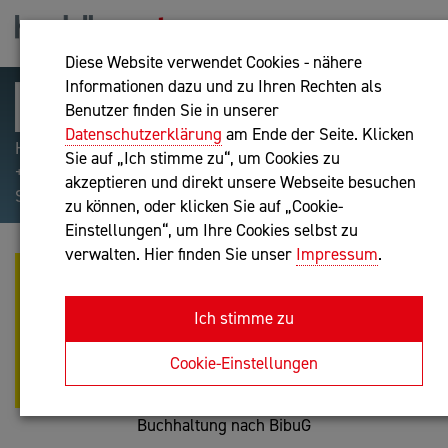
Diese Website verwendet Cookies - nähere
Informationen dazu und zu Ihren Rechten als
Benutzer finden Sie in unserer
Datenschutzerklärung
am Ende der Seite. Klicken
Hilfreiche Suchparameter: Begriff einschließen:
Sie auf „Ich stimme zu“, um Cookies zu
+webshop, Begriff ausschließen: -webshop, Exakter
akzeptieren und direkt unsere Webseite besuchen
Suchbegriff: "internet of things"
zu können, oder klicken Sie auf „Cookie-
Einstellungen“, um Ihre Cookies selbst zu
verwalten. Hier finden Sie unser
Impressum
.
MAG. CLAUDIA BRAVO -
BUCHHALTUNG-
Ich stimme zu
KOSTENRECHNUNG-
LIQUIDITÄTSPLANUNG-
Cookie-Einstellungen
BUDGETIERUNG
Buchhaltung nach BibuG