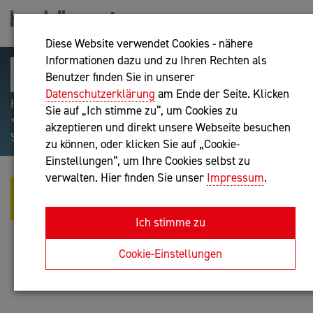
Diese Website verwendet Cookies - nähere
Informationen dazu und zu Ihren Rechten als
Benutzer finden Sie in unserer
Datenschutzerklärung
am Ende der Seite. Klicken
Hilfreiche Suchparameter: Begriff einschließen:
Sie auf „Ich stimme zu“, um Cookies zu
+webshop, Begriff ausschließen: -webshop, Exakter
akzeptieren und direkt unsere Webseite besuchen
Suchbegriff: "internet of things"
zu können, oder klicken Sie auf „Cookie-
Einstellungen“, um Ihre Cookies selbst zu
verwalten. Hier finden Sie unser
Impressum
.
MAG. CHRISTIAN FRANZ
FREISLEBEN-TEUTSCHER
Ich stimme zu
Unternehmensberatung
Cookie-Einstellungen
Anfrage oder Rückruf