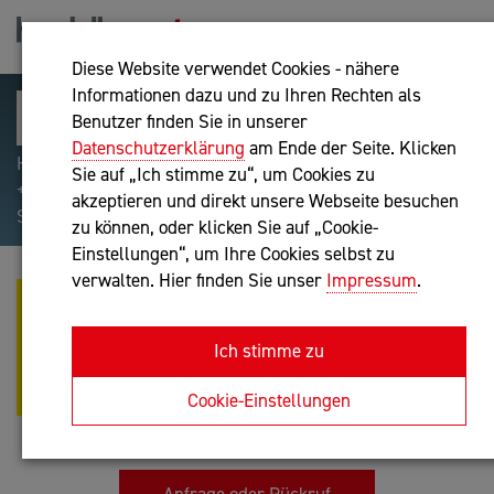
Diese Website verwendet Cookies - nähere
Informationen dazu und zu Ihren Rechten als
Benutzer finden Sie in unserer
Datenschutzerklärung
am Ende der Seite. Klicken
Hilfreiche Suchparameter: Begriff einschließen:
Sie auf „Ich stimme zu“, um Cookies zu
+webshop, Begriff ausschließen: -webshop, Exakter
akzeptieren und direkt unsere Webseite besuchen
Suchbegriff: "internet of things"
zu können, oder klicken Sie auf „Cookie-
Einstellungen“, um Ihre Cookies selbst zu
verwalten. Hier finden Sie unser
Impressum
.
MAG. ANTON LORENZ WIED-
BAUMGARTNER, MBA - HOME OF
Ich stimme zu
POSITIONING &AMP;
DIFFERENTIATION
Cookie-Einstellungen
Unternehmensberatung
Anfrage oder Rückruf