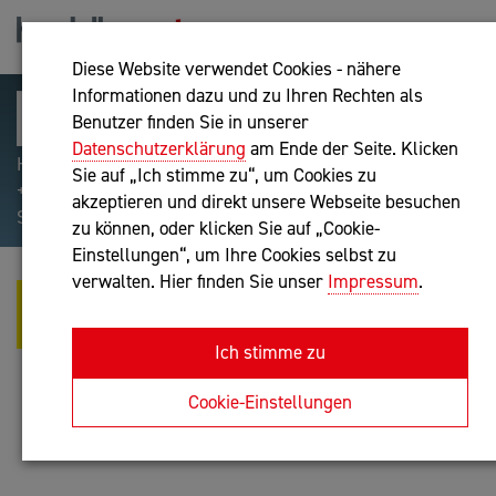
Diese Website verwendet Cookies - nähere
Informationen dazu und zu Ihren Rechten als
Benutzer finden Sie in unserer
Datenschutzerklärung
am Ende der Seite. Klicken
Hilfreiche Suchparameter: Begriff einschließen:
Sie auf „Ich stimme zu“, um Cookies zu
+webshop, Begriff ausschließen: -webshop, Exakter
akzeptieren und direkt unsere Webseite besuchen
Suchbegriff: "internet of things"
zu können, oder klicken Sie auf „Cookie-
Einstellungen“, um Ihre Cookies selbst zu
verwalten. Hier finden Sie unser
Impressum
.
LUPO GMBH - HUNTING FOR
INNOVATION
Ich stimme zu
IT-Dienstleistung
Cookie-Einstellungen
Anfrage oder Rückruf