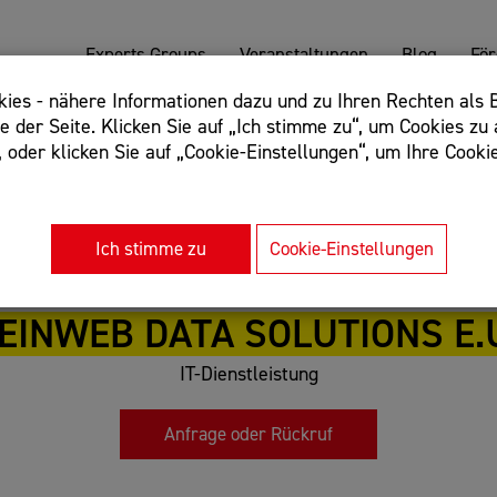
Experts Groups
Veranstaltungen
Blog
Fö
es - nähere Informationen dazu und zu Ihren Rechten als B
 der Seite. Klicken Sie auf „Ich stimme zu“, um Cookies zu 
oder klicken Sie auf „Cookie-Einstellungen“, um Ihre Cookie
: Begriff einschließen: +webshop, Begriff ausschließen: -we
rnet of things"
Ich stimme zu
Cookie-Einstellungen
EINWEB DATA SOLUTIONS E.
IT-Dienstleistung
Anfrage oder Rückruf