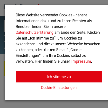
Diese Website verwendet Cookies - nähere
Informationen dazu und zu Ihren Rechten als
Benutzer finden Sie in unserer
Datenschutzerklärung
am Ende der Seite. Klicken
Hilfreiche Suchparameter: Begriff einschließen:
Sie auf „Ich stimme zu“, um Cookies zu
+webshop, Begriff ausschließen: -webshop, Exakter
akzeptieren und direkt unsere Webseite besuchen
Suchbegriff: "internet of things"
zu können, oder klicken Sie auf „Cookie-
Einstellungen“, um Ihre Cookies selbst zu
verwalten. Hier finden Sie unser
Impressum
.
KMP UNTERNEHMENS- UND
WERTEKULTUR GMBH
Ich stimme zu
Unternehmensberatung
Cookie-Einstellungen
Anfrage oder Rückruf