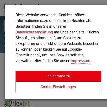
Diese Website verwendet Cookies - nähere
Informationen dazu und zu Ihren Rechten als
Benutzer finden Sie in unserer
Datenschutzerklärung
am Ende der Seite. Klicken
Hilfreiche Suchparameter: Begriff einschließen:
Sie auf „Ich stimme zu“, um Cookies zu
+webshop, Begriff ausschließen: -webshop, Exakter
akzeptieren und direkt unsere Webseite besuchen
Suchbegriff: "internet of things"
zu können, oder klicken Sie auf „Cookie-
Einstellungen“, um Ihre Cookies selbst zu
verwalten. Hier finden Sie unser
Impressum
.
JÜRGEN BACHINGER
IT-Dienstleistung
Ich stimme zu
Anfrage oder Rückruf
Cookie-Einstellungen