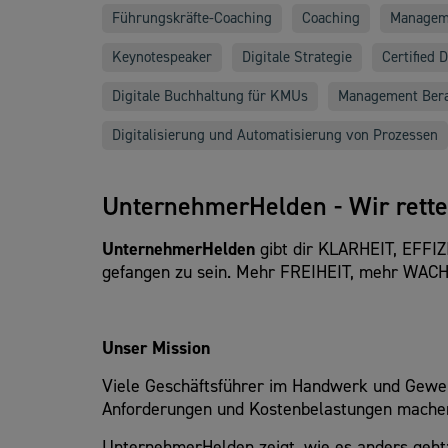
Führungskräfte-Coaching
Coaching
Managem
Keynotespeaker
Digitale Strategie
Certified 
Digitale Buchhaltung für KMUs
Management Ber
Digitalisierung und Automatisierung von Prozessen
UnternehmerHelden - Wir rette
UnternehmerHelden
gibt dir KLARHEIT, EFFI
gefangen zu sein. Mehr FREIHEIT, mehr WACHS
Unser Mission
Viele Geschäftsführer im Handwerk und Gewer
Anforderungen und Kostenbelastungen machen e
UnternehmerHelden zeigt, wie es anders geht: