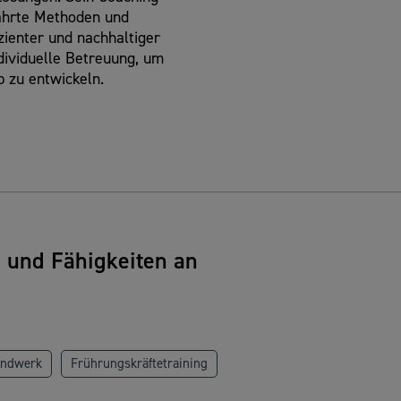
ährte Methoden und
zienter und nachhaltiger
ndividuelle Betreuung, um
b zu entwickeln.
n und Fähigkeiten an
andwerk
Frührungskräftetraining