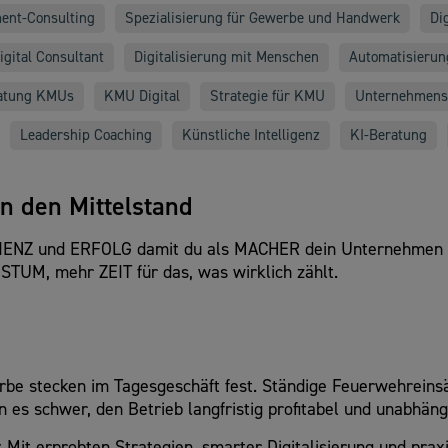
ent-Consulting
Spezialisierung für Gewerbe und Handwerk
Di
Digital Consultant
Digitalisierung mit Menschen
Automatisierun
atung KMUs
KMU Digital
Strategie für KMU
Unternehmens
Leadership Coaching
Künstliche Intelligenz
KI-Beratung
n den Mittelstand
ZIENZ und ERFOLG damit du als MACHER dein Unternehmen ak
TUM, mehr ZEIT für das, was wirklich zählt.
be stecken im Tagesgeschäft fest. Ständige Feuerwehreins
s schwer, den Betrieb langfristig profitabel und unabhäng
 Mit erprobten Strategien, smarter Digitalisierung und pr