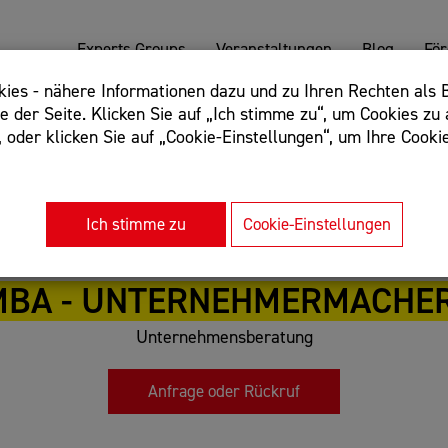
Experts Groups
Veranstaltungen
Blog
Fö
es - nähere Informationen dazu und zu Ihren Rechten als B
 der Seite. Klicken Sie auf „Ich stimme zu“, um Cookies zu 
oder klicken Sie auf „Cookie-Einstellungen“, um Ihre Cookie
: Begriff einschließen: +webshop, Begriff ausschließen: -we
rnet of things"
Ich stimme zu
Cookie-Einstellungen
MBA - UNTERNEHMERMACHE
Unternehmensberatung
Anfrage oder Rückruf