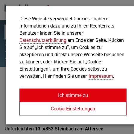
Diese Website verwendet Cookies - nähere
Informationen dazu und zu Ihren Rechten als
Benutzer finden Sie in unserer
Datenschutzerklärung
am Ende der Seite. Klicken
Hilfreiche Suchparameter: Begriff einschließen:
Sie auf „Ich stimme zu“, um Cookies zu
+webshop, Begriff ausschließen: -webshop, Exakter
akzeptieren und direkt unsere Webseite besuchen
Suchbegriff: "internet of things"
zu können, oder klicken Sie auf „Cookie-
Einstellungen“, um Ihre Cookies selbst zu
verwalten. Hier finden Sie unser
Impressum
.
JOSEF RAGGER
Unternehmensberatung
Ich stimme zu
Anfrage oder Rückruf
Cookie-Einstellungen
Unterfeichten 13,
4853 Steinbach am Attersee